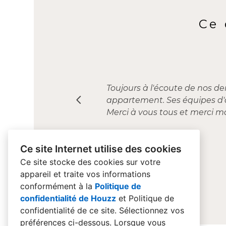
Ce 
j'ai fait appel à MME LEYRIS
Toujours à l'écoute de nos de
Claudine a pris au pied levé 
ans, voilà 2 ans. l'ensemble
Mme Leyrissoux nous a accom
Mme LEYRISSOUX est une archi
appartement. Ses équipes d'a
projet, bonne compréhension 
respecté et les matériaux prop
avons beaucoup appréciés tant
demande et y répond très bie
Merci à vous tous et merci 
caractérisent notre expérie
préparation du projet et lor
complet du projet.
Ce site Internet utilise des cookies
Ce site stocke des cookies sur votre
appareil et traite vos informations
conformément à la
Politique de
confidentialité de Houzz
et
Politique de
confidentialité de ce site
. Sélectionnez vos
préférences ci-dessous. Lorsque vous