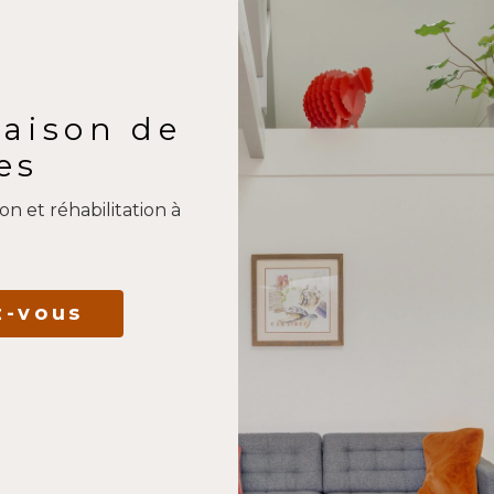
aison de
es
on et réhabilitation à
z-vous