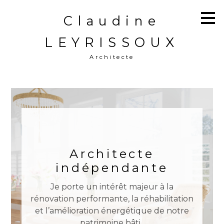
Passer
Claudine
au
contenu
principal
LEYRISSOUX
Architecte
Architecte
indépendante
Je porte un intérêt majeur à la
rénovation performante, la réhabilitation
et l’amélioration énergétique de notre
patrimoine bâti.